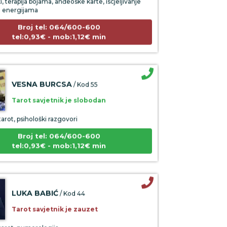
 energijama
Broj tel: 064/600-600
tel:0,93€ - mob:1,12€ min
VESNA BURCSA
/ Kod 55
Tarot savjetnik je slobodan
arot, psihološki razgovori
Broj tel: 064/600-600
tel:0,93€ - mob:1,12€ min
LUKA BABIĆ
/ Kod 44
Tarot savjetnik je zauzet
tarot, numerologija