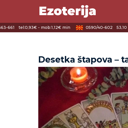
63-661
tel:0,93€ - mob:1,12€ min
0590/40-602
53,10 
Desetka štapova – t