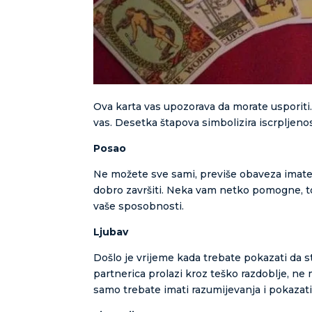
Ova karta vas upozorava da morate usporiti.
vas. Desetka štapova simbolizira iscrpljenos
Posao
Ne možete sve sami, previše obaveza imate 
dobro završiti. Neka vam netko pomogne, to 
vaše sposobnosti.
Ljubav
Došlo je vrijeme kada trebate pokazati da st
partnerica prolazi kroz teško razdoblje, ne m
samo trebate imati razumijevanja i pokazat