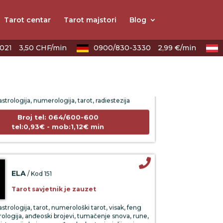
Tarot centar
Tarot majstori
Blog
021
3,50 CHF/min
0900/830-3330
2,99 €/min
VIKTORIJA
/ Kod 369
Tarot savjetnik je zauzet
strologija, numerologija, tarot, radiestezija
Broj tel: 064/600-600
tel:0,93€ - mob:1,12€ min
ELA
/ Kod 151
Tarot savjetnik je zauzet
strologija, tarot, numerološki tarot, visak, feng
ologija, anđeoski brojevi, tumačenje snova, rune,
iki, terapija bojama, anđeoske karte, iscjeljivanje