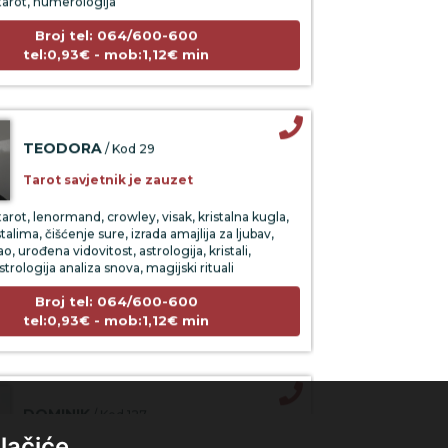
Broj tel: 064/600-600
tel:0,93€ - mob:1,12€ min
TEODORA
/ Kod 29
Tarot savjetnik je zauzet
arot, lenormand, crowley, visak, kristalna kugla,
stalima, čišćenje sure, izrada amajlija za ljubav,
o, urođena vidovitost, astrologija, kristali,
trologija analiza snova, magijski rituali
Broj tel: 064/600-600
tel:0,93€ - mob:1,12€ min
DOMINIK
/ Kod 127
Tarot savjetnik je zauzet
lačiće