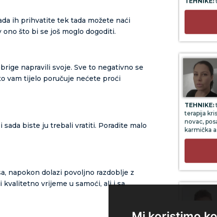
ada ih prihvatite tek tada možete naći
 ono što bi se još moglo dogoditi.
i brige napravili svoje. Sve to negativno se
to vam tijelo poručuje nećete proći
TEHNIKE:
t
terapija kri
novac, posa
karmička as
 sada biste ju trebali vratiti. Poradite malo
a, napokon dolazi povoljno razdoblje z
 kvalitetno vrijeme u samoći, ali i sa
Mi koristimo ko