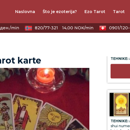
Naslovna
Što je ezoterija?
Ezo Tarot
Tarot
ден./min
820/77-321
14,00 NOK/min
0901/120-
TEHNIKE:
a
arot karte
TEHNIKE:
a
shui numer
kristali, re