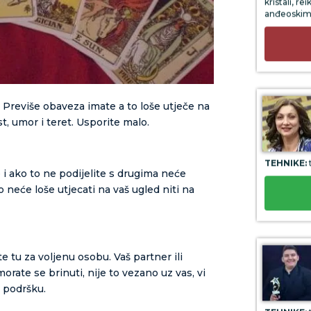
anđeoskim
 Previše obaveza imate a to loše utječe na
t, umor i teret. Usporite malo.
TEHNIKE:
t
i ako to ne podijelite s drugima neće
neće loše utjecati na vaš ugled niti na
e tu za voljenu osobu. Vaš partner ili
orate se brinuti, nije to vezano uz vas, vi
i podršku.
TEHNIKE: