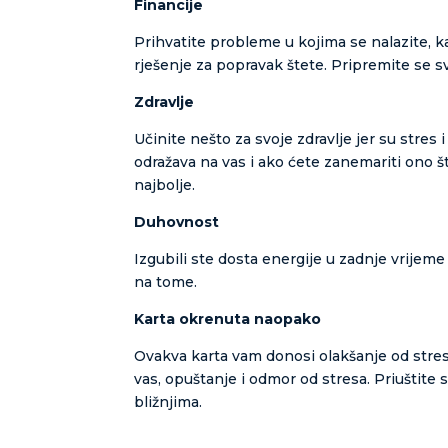
Financije
Prihvatite probleme u kojima se nalazite, k
rješenje za popravak štete. Pripremite se sv
Zdravlje
Učinite nešto za svoje zdravlje jer su stres 
odražava na vas i ako ćete zanemariti ono š
najbolje.
Duhovnost
Izgubili ste dosta energije u zadnje vrijeme i
na tome.
Karta okrenuta naopako
Ovakva karta vam donosi olakšanje od stres
vas, opuštanje i odmor od stresa. Priuštite si
bližnjima.