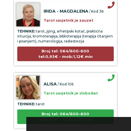
IRIDA - MAGDALENA
/ Kod 36
Tarot savjetnik je zauzet
TEHNIKE:
tarot, jijing, arhetipski kotač, praktična
intuicija, kromoterapija, biblioterapija (terapija čitanjem
i pisanjem), numerologija, radiestezija
Broj tel: 064/600-600
tel:0,93€ - mob:1,12€ min
ALISA
/ Kod 106
Tarot savjetnik je slobodan
TEHNIKE:
tarot
Broj tel: 064/600-600
tel:0,93€ - mob:1,12€ min