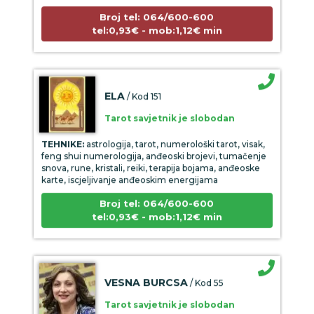
Broj tel: 064/600-600
tel:0,93€ - mob:1,12€ min
ELA
/ Kod 151
Tarot savjetnik je slobodan
TEHNIKE:
astrologija, tarot, numerološki tarot, visak,
feng shui numerologija, anđeoski brojevi, tumačenje
snova, rune, kristali, reiki, terapija bojama, anđeoske
karte, iscjeljivanje anđeoskim energijama
Broj tel: 064/600-600
tel:0,93€ - mob:1,12€ min
VESNA BURCSA
/ Kod 55
Tarot savjetnik je slobodan