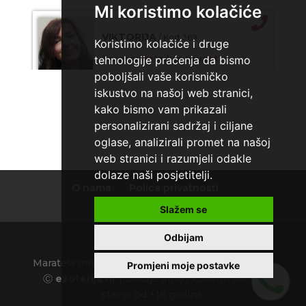
Mi koristimo kolačiće
VIKTORIJA
/ Kod 369
Koristimo kolačiće i druge
Tarot savjetnik je zauzet
tehnologije praćenja da bismo
poboljšali vaše korisničko
TEHNIKE:
astrologija, numerologija, tarot, radiestezija
iskustvo na našoj web stranici,
Broj tel: 064/600-600
kako bismo vam prikazali
tel:0,93€ - mob:1,12€ min
personalizirani sadržaj i ciljane
oglase, analizirali promet na našoj
web stranici i razumjeli odakle
dolaze naši posjetitelji.
ELA
/ Kod 151
O nama
Polica privatnosti
Tarot savjetnik je slobodan
Uvjeti korištenja
Slažem se
TEHNIKE:
astrologija, tarot, numerološki tarot, visak,
Odbijam
feng shui numerologija, anđeoski brojevi, tumačenje
snova, rune, kristali, reiki, terapija bojama, anđeoske
karte, iscjeljivanje anđeoskim energijama
Maratela mreže d.o.o., 072700700, +18 Copyright
Promjeni moje postavke
Ⓒ
ezoterija.hr
| Usluge smiju koristiti osobe
Broj tel: 064/600-600
starije od +18 godina.
tel:0,93€ - mob:1,12€ min