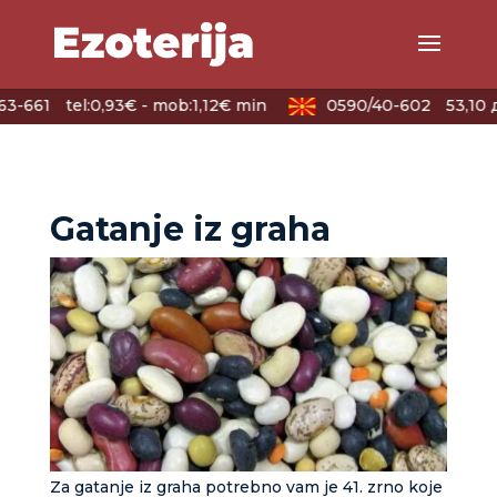
63-661
tel:0,93€ - mob:1,12€ min
0590/40-602
53,10 
Gatanje iz graha
Za gatanje iz graha potrebno vam je 41. zrno koje