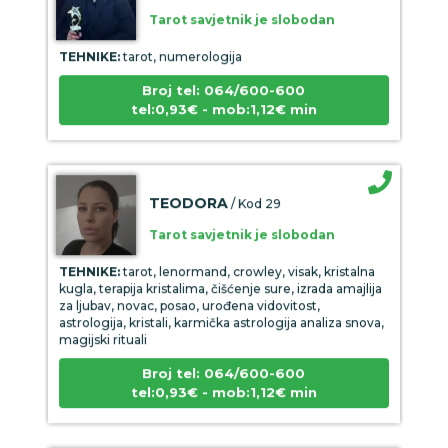
Tarot savjetnik je slobodan
TEHNIKE:
tarot, numerologija
Broj tel: 064/600-600
tel:0,93€ - mob:1,12€ min
TEODORA
/ Kod 29
Tarot savjetnik je slobodan
TEHNIKE:
tarot, lenormand, crowley, visak, kristalna
kugla, terapija kristalima, čišćenje sure, izrada amajlija
za ljubav, novac, posao, urođena vidovitost,
astrologija, kristali, karmička astrologija analiza snova,
magijski rituali
Broj tel: 064/600-600
tel:0,93€ - mob:1,12€ min