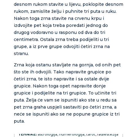
desnom rukom stavite u lijevu, poklopite desnom
rukom, zamislite želju i puhnite tri puta u ruku.
Nakon toga zrna stavite na crvenu krpu i
izdvojite pet koja treba poredati jednog do
drugog vodoravno u rasponu od dva do tri
centimetra. Ostala zrna treba podijeliti u tri
grupe, a iz prve grupe odvojiti četiri zrna na
stranu.
Zrna koja ostanu stavljate na gornja, od onih pet
što ste ih odvojili. Tako napravite grupice po
četiri zrna, te isto napravite i sa ostale dvije
grupice. Nakon toga opet napravite donje
grupice i podijelite na tri grupice. To učinite tri
puta. Želja će vam se ispuniti ako ste u redu sa
pet zrna graha uspjeli sastaviti po četiri zrna, a
VIKTORIJA
/ Kod 369
neće se ispuniti ako se ne popune grupice iz tri
puta.
Tarot savjetnik je zauzet
TEHNIKE:
astrologija, numerologija, tarot, radiestezija