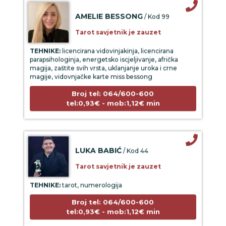
AMELIE BESSONG
/ Kod 99
Tarot savjetnik je zauzet
TEHNIKE:
licencirana vidovinjakinja, licencirana
parapsihologinja, energetsko iscjeljivanje, afrička
magija, zaštite svih vrsta, uklanjanje uroka i crne
magije, vidovnjačke karte miss bessong
Broj tel: 064/600-600
tel:0,93€ - mob:1,12€ min
LUKA BABIĆ
/ Kod 44
Tarot savjetnik je zauzet
TEHNIKE:
tarot, numerologija
Broj tel: 064/600-600
tel:0,93€ - mob:1,12€ min