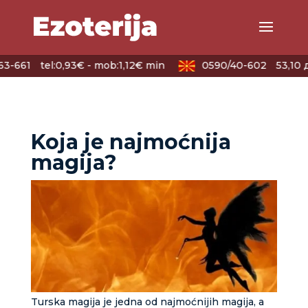
63-661
tel:0,93€ - mob:1,12€ min
0590/40-602
53,10 
Koja je najmoćnija
magija?
Turska magija je jedna od najmoćnijih magija, a