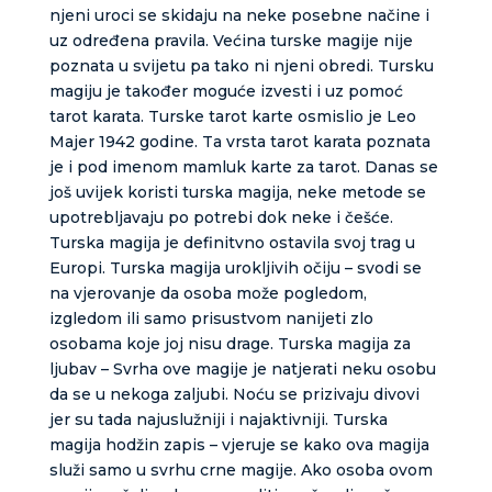
njeni uroci se skidaju na neke posebne načine i
uz određena pravila. Većina turske magije nije
poznata u svijetu pa tako ni njeni obredi. Tursku
magiju je također moguće izvesti i uz pomoć
tarot karata. Turske tarot karte osmislio je Leo
Majer 1942 godine. Ta vrsta tarot karata poznata
je i pod imenom mamluk karte za tarot. Danas se
još uvijek koristi turska magija, neke metode se
upotrebljavaju po potrebi dok neke i češće.
Turska magija je definitvno ostavila svoj trag u
Europi. Turska magija urokljivih očiju – svodi se
na vjerovanje da osoba može pogledom,
izgledom ili samo prisustvom nanijeti zlo
osobama koje joj nisu drage. Turska magija za
ljubav – Svrha ove magije je natjerati neku osobu
da se u nekoga zaljubi. Noću se prizivaju divovi
jer su tada najuslužniji i najaktivniji. Turska
magija hodžin zapis – vjeruje se kako ova magija
služi samo u svrhu crne magije. Ako osoba ovom
ELA
/ Kod 151