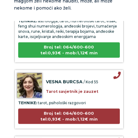
magijom želi nekome nauditi, može, ali može
Tarot savjetnik je slobodan
nekome i pomoći ako želi.
TEHNIKE:
astrologija, tarot, numerološki tarot, visak,
feng shui numerologija, anđeoski brojevi, tumačenje
snova, rune, kristali, reiki, terapija bojama, anđeoske
karte, iscjeljivanje anđeoskim energijama
Broj tel: 064/600-600
tel:0,93€ - mob:1,12€ min
VESNA BURCSA
/ Kod 55
Tarot savjetnik je zauzet
TEHNIKE:
tarot, psihološki razgovori
Broj tel: 064/600-600
tel:0,93€ - mob:1,12€ min