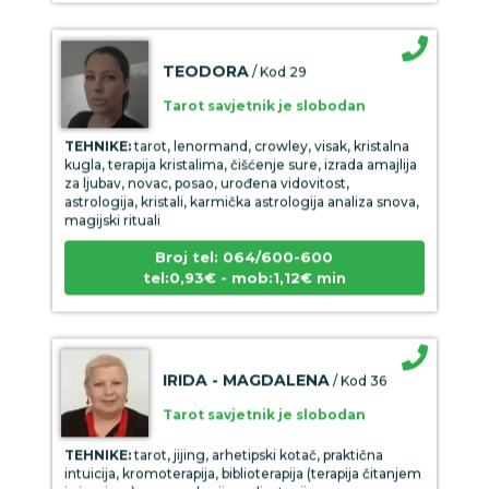
TEODORA
/ Kod 29
Tarot savjetnik je slobodan
TEHNIKE:
tarot, lenormand, crowley, visak, kristalna
kugla, terapija kristalima, čišćenje sure, izrada amajlija
za ljubav, novac, posao, urođena vidovitost,
astrologija, kristali, karmička astrologija analiza snova,
magijski rituali
Broj tel: 064/600-600
tel:0,93€ - mob:1,12€ min
IRIDA - MAGDALENA
/ Kod 36
Tarot savjetnik je slobodan
TEHNIKE:
tarot, jijing, arhetipski kotač, praktična
intuicija, kromoterapija, biblioterapija (terapija čitanjem
i pisanjem), numerologija, radiestezija