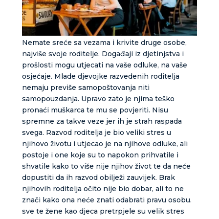
Nemate sreće sa vezama i krivite druge osobe,
najviše svoje roditelje. Događaji iz djetinjstva i
prošlosti mogu utjecati na vaše odluke, na vaše
osjećaje. Mlade djevojke razvedenih roditelja
nemaju previše samopoštovanja niti
samopouzdanja. Upravo zato je njima teško
pronaći muškarca te mu se povjeriti. Nisu
spremne za takve veze jer ih je strah raspada
svega. Razvod roditelja je bio veliki stres u
njihovo životu i utjecao je na njihove odluke, ali
postoje i one koje su to napokon prihvatile i
shvatile kako to više nije njihov život te da neće
dopustiti da ih razvod obilježi zauvijek. Brak
njihovih roditelja očito nije bio dobar, ali to ne
znači kako ona neće znati odabrati pravu osobu.
sve te žene kao djeca pretrpjele su velik stres