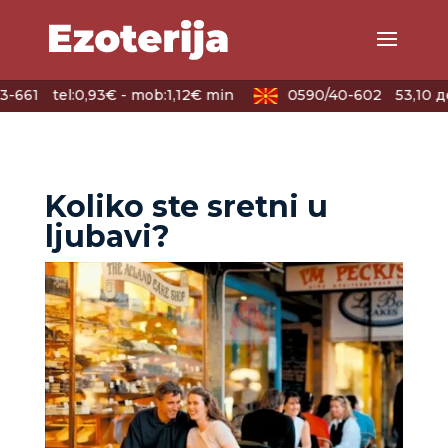
-661
tel:0,93€ - mob:1,12€ min
0590/40-602
53,10 де
Koliko ste sretni u
ljubavi?