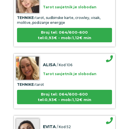
Tarot savjetnik je slobodan
TEHNIKE:
tarot, sudbinske karte, crowley, visak,
molitve, podizanje energije
Broj tel: 064/600-600
tel:0,93€ - mob:1,12€ min
ALISA
/ Kod 106
Tarot savjetnik je slobodan
TEHNIKE:
tarot
Broj tel: 064/600-600
tel:0,93€ - mob:1,12€ min
EVITA
/ Kod 52