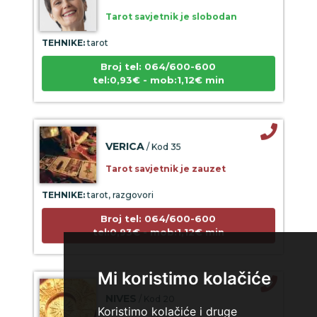
Tarot savjetnik je slobodan
TEHNIKE:
tarot
Broj tel: 064/600-600
tel:0,93€ - mob:1,12€ min
VERICA
/ Kod 35
Tarot savjetnik je zauzet
TEHNIKE:
tarot, razgovori
Broj tel: 064/600-600
tel:0,93€ - mob:1,12€ min
Mi koristimo kolačiće
NIVES
/ Kod 20
Koristimo kolačiće i druge
Tarot savjetnik je zauzet