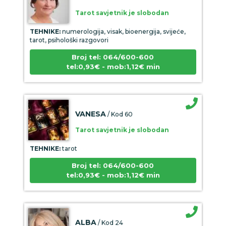
Tarot savjetnik je slobodan
TEHNIKE:
numerologija, visak, bioenergija, svijeće,
tarot, psihološki razgovori
Broj tel: 064/600-600
tel:0,93€ - mob:1,12€ min
VANESA
/ Kod 60
Tarot savjetnik je slobodan
TEHNIKE:
tarot
Broj tel: 064/600-600
tel:0,93€ - mob:1,12€ min
ALBA
/ Kod 24