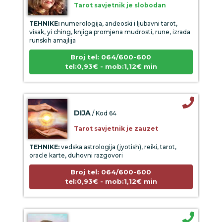
TEHNIKE:
numerologija, anđeoski i ljubavni tarot,
visak, yi ching, knjiga promjena mudrosti, rune, izrada
runskih amajlija
Broj tel: 064/600-600
tel:0,93€ - mob:1,12€ min
DIJA
/ Kod 64
Tarot savjetnik je zauzet
TEHNIKE:
vedska astrologija (jyotish), reiki, tarot,
oracle karte, duhovni razgovori
Broj tel: 064/600-600
tel:0,93€ - mob:1,12€ min
STOJA
/ Kod 31