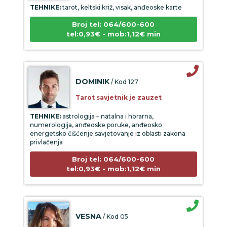
TEHNIKE:
tarot, keltski križ, visak, anđeoske karte
Broj tel: 064/600-600
tel:0,93€ - mob:1,12€ min
DOMINIK
/ Kod 127
Tarot savjetnik je zauzet
TEHNIKE:
astrologija – natalna i horarna,
numerologija, anđeoske poruke, anđeosko
energetsko čišćenje savjetovanje iz oblasti zakona
privlačenja
Broj tel: 064/600-600
tel:0,93€ - mob:1,12€ min
VESNA
/ Kod 05
Tarot savjetnik je slobodan