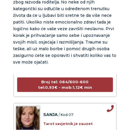
zbog razvoda roditelja. No neke od njih
kategorički su odlučile u određenom trenutku
života da će u ljubavi biti sretne te da više neće
patiti. Ukoliko niste emocionalno zdravi tada je
logično kako će vaše veze završiti neslavno. Prvi
korak je prihvaćanje samo sebe i upoznavanje
svojih misli, osjećaja i razmišljanja. Traume su
NIVES
teške, ali uz malo borbe i pomoć drugih osoba
/ Kod 20
zasigurno ćete se oporaviti i shvatiti koliko vas to
Tarot savjetnik je zauzet
sve može ojačati.
TEHNIKE:
astrologija, sudbinske karte, tarot
Broj tel: 064/600-600
tel:0,93€ - mob:1,12€ min
SANJA
/ Kod 07
Tarot savjetnik je zauzet