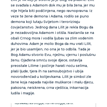
se svađala s Adamom dok mu je bila žena, jer mu
nije htjela biti podčinjena, nego ravnopravna. Iz
veze te žene demona i Adama, rodilo se puno
demona koji lutaju Svijetom i teroriziraju
čovječanstvo. Jednog dana Lilit je rekla Bogu da
je nezadovoljna Adamom i otišla. Nastanila se na
obali Crnog mora i vodila ljubav sa zlim vodenim
duhovima. Adam je molio Boga da mu vrati Lilit,
jer je bio usamljen, no ona je to odbila. Tada je
Bog Adamu stvorio Evu, nježnu, vjernu i poslušnu
ženu. Ojađena smrću svoje djece, ostavlja
preostale Lilime i počinje harati noću selima,
plaši ljude, tjera ih na samoubojstvo i ubija
novorođenčad u kolijevkama. Lilit je simbol zle
žene koja napada najviše muškarce i malu djecu,
KRISTINA
/ Kod 160
pakosna, neiskrena, crna vještica, inkarnacija
Tarot savjetnik je zauzet
ludila i magije.
TEHNIKE:
asrologija; numerologija, tarot