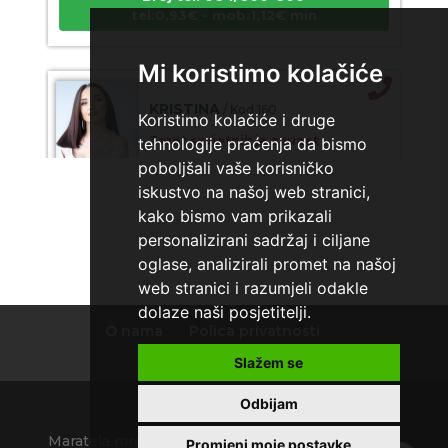
tel:0,93€ - mob:1,12€ min
Mi koristimo kolačiće
KRISTINA
/ Kod 160
Koristimo kolačiće i druge
Tarot savjetnik je zauzet
tehnologije praćenja da bismo
poboljšali vaše korisničko
TEHNIKE:
asrologija; numerologija, tarot
iskustvo na našoj web stranici,
Broj tel: 064/600-600
kako bismo vam prikazali
tel:0,93€ - mob:1,12€ min
personalizirani sadržaj i ciljane
oglase, analizirali promet na našoj
web stranici i razumjeli odakle
dolaze naši posjetitelji.
VESNA
/ Kod 05
O nama
Polica privatnosti
Tarot savjetnik je slobodan
Uvjeti korištenja
Slažem se
TEHNIKE:
numerologija, anđeoski i ljubavni tarot,
visak, yi ching, knjiga promjena mudrosti, rune, izrada
Odbijam
runskih amajlija
Maratela mreže d.o.o., 072700700, +18 Copyright
Promjeni moje postavke