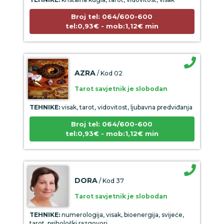
Broj tel: 064/600-600
tel:0,93€ - mob:1,12€ min
AZRA
/ Kod 02
Tarot savjetnik je slobodan
TEHNIKE:
visak, tarot, vidovitost, ljubavna predviđanja
Broj tel: 064/600-600
tel:0,93€ - mob:1,12€ min
DORA
/ Kod 37
Tarot savjetnik je slobodan
TEHNIKE:
numerologija, visak, bioenergija, svijeće,
tarot, psihološki razgovori