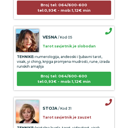
Broj tel: 064/600-600
tel:0,93€ - mob:1,12€ min
VESNA
/ Kod 05
Tarot savjetnik je slobodan
TEHNIKE:
numerologija, anđeoski i ljubavni tarot,
visak, yi ching, knjiga promjena mudrosti, rune, izrada
runskih amajlija
Broj tel: 064/600-600
tel:0,93€ - mob:1,12€ min
STOJA
/ Kod 31
Tarot savjetnik je zauzet
TEHNIKE:
kristalna kugla, tarot, vidovitost, visak