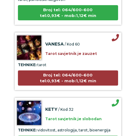
Broj tel: 064/600-600
tel:0,93€ - mob:1,12€ min
VANESA
/ Kod 60
Tarot savjetnik je zauzet
TEHNIKE:
tarot
Broj tel: 064/600-600
tel:0,93€ - mob:1,12€ min
KETY
/ Kod 32
Tarot savjetnik je slobodan
TEHNIKE:
vidovitost, astrologija, tarot, bioenergija