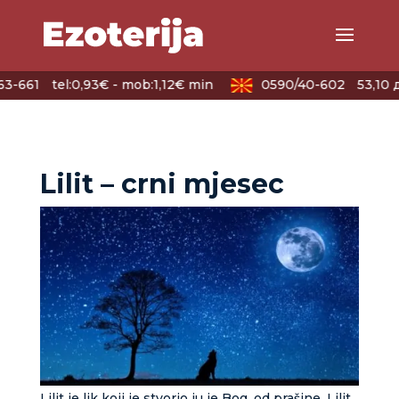
3-661
tel:0,93€ - mob:1,12€ min
0590/40-602
53,10 
Lilit – crni mjesec
Lilit je lik koji je stvorio ju je Bog, od prašine. Lilit