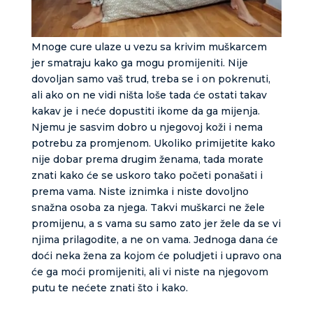
Tarot savjetnik je zauzet
TEHNIKE:
sudbinske karte, anđeoske poruke
Mnoge cure ulaze u vezu sa krivim muškarcem
Broj tel: 064/600-600
jer smatraju kako ga mogu promijeniti. Nije
tel:0,93€ - mob:1,12€ min
dovoljan samo vaš trud, treba se i on pokrenuti,
ali ako on ne vidi ništa loše tada će ostati takav
kakav je i neće dopustiti ikome da ga mijenja.
Njemu je sasvim dobro u njegovoj koži i nema
NIVES
/ Kod 20
potrebu za promjenom. Ukoliko primijetite kako
nije dobar prema drugim ženama, tada morate
Tarot savjetnik je zauzet
znati kako će se uskoro tako početi ponašati i
TEHNIKE:
astrologija, sudbinske karte, tarot
prema vama. Niste iznimka i niste dovoljno
snažna osoba za njega. Takvi muškarci ne žele
Broj tel: 064/600-600
promijenu, a s vama su samo zato jer žele da se vi
tel:0,93€ - mob:1,12€ min
njima prilagodite, a ne on vama. Jednoga dana će
doći neka žena za kojom će poludjeti i upravo ona
će ga moći promijeniti, ali vi niste na njegovom
putu te nećete znati što i kako.
DENI
/ Kod 15
Tarot savjetnik je zauzet