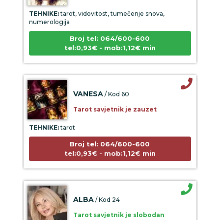
TEHNIKE:
tarot, vidovitost, tumečenje snova,
numerologija
Broj tel: 064/600-600
tel:0,93€ - mob:1,12€ min
VANESA
/ Kod 60
Tarot savjetnik je zauzet
TEHNIKE:
tarot
Broj tel: 064/600-600
tel:0,93€ - mob:1,12€ min
ALBA
/ Kod 24
Tarot savjetnik je slobodan