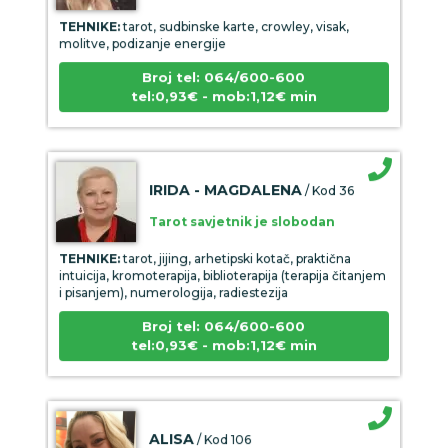
TEHNIKE:
tarot, sudbinske karte, crowley, visak,
molitve, podizanje energije
Broj tel: 064/600-600
tel:0,93€ - mob:1,12€ min
IRIDA - MAGDALENA
/ Kod 36
Tarot savjetnik je slobodan
TEHNIKE:
tarot, jijing, arhetipski kotač, praktična
intuicija, kromoterapija, biblioterapija (terapija čitanjem
i pisanjem), numerologija, radiestezija
Broj tel: 064/600-600
tel:0,93€ - mob:1,12€ min
ALISA
/ Kod 106