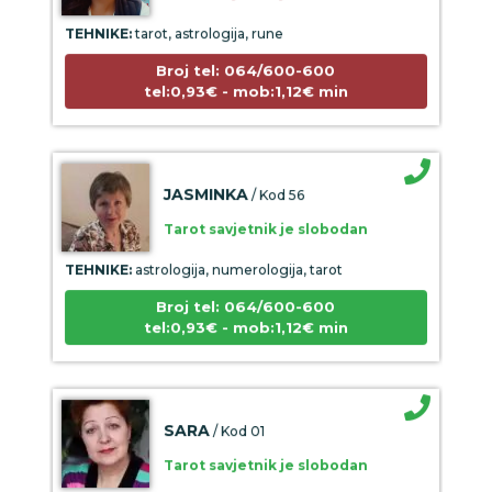
TEHNIKE:
tarot, astrologija, rune
Broj tel: 064/600-600
tel:0,93€ - mob:1,12€ min
JASMINKA
/ Kod 56
Tarot savjetnik je slobodan
TEHNIKE:
astrologija, numerologija, tarot
Broj tel: 064/600-600
tel:0,93€ - mob:1,12€ min
SARA
/ Kod 01
Tarot savjetnik je slobodan
TEHNIKE:
tarot, keltski križ, visak, anđeoske karte