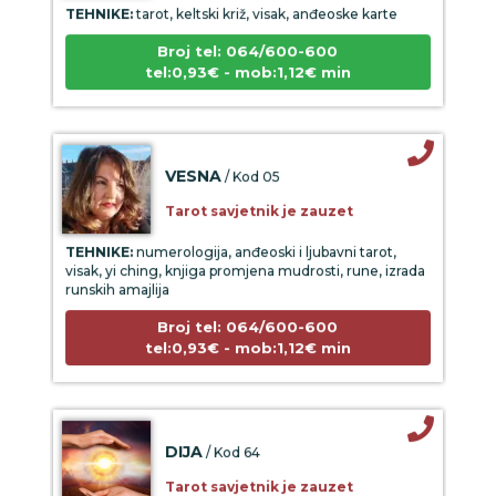
Broj tel: 064/600-600
tel:0,93€ - mob:1,12€ min
VESNA
/ Kod 05
Tarot savjetnik je zauzet
TEHNIKE:
numerologija, anđeoski i ljubavni tarot,
visak, yi ching, knjiga promjena mudrosti, rune, izrada
runskih amajlija
Broj tel: 064/600-600
tel:0,93€ - mob:1,12€ min
DIJA
/ Kod 64
Tarot savjetnik je zauzet