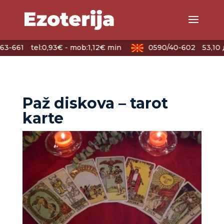
63-661
tel:0,93€ - mob:1,12€ min
0590/40-602
53,10 
Paž diskova – tarot
karte