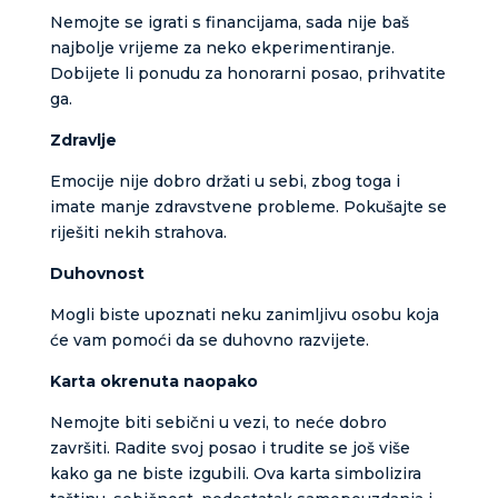
Nemojte se igrati s financijama, sada nije baš
najbolje vrijeme za neko ekperimentiranje.
Dobijete li ponudu za honorarni posao, prihvatite
ga.
Zdravlje
Emocije nije dobro držati u sebi, zbog toga i
imate manje zdravstvene probleme. Pokušajte se
riješiti nekih strahova.
Duhovnost
Mogli biste upoznati neku zanimljivu osobu koja
će vam pomoći da se duhovno razvijete.
Karta okrenuta naopako
Nemojte biti sebični u vezi, to neće dobro
završiti. Radite svoj posao i trudite se još više
kako ga ne biste izgubili. Ova karta simbolizira
LUCIJA
/ Kod #136