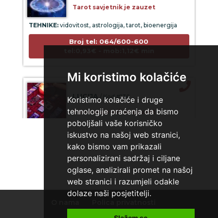
Tarot savjetnik je zauzet
TEHNIKE:
vidovitost, astrologija, tarot, bioenergija
Broj tel: 064/600-600
tel:0,93€ - mob:1,12€ min
Mi koristimo kolačiće
LUCIJA
/ Kod #136
Koristimo kolačiće i druge
Tarot savjetnik je zauzet
tehnologije praćenja da bismo
poboljšali vaše korisničko
TEHNIKE:
sudbinske karte, anđeoske poruke
iskustvo na našoj web stranici,
Broj tel: 064/600-600
kako bismo vam prikazali
tel:0,93€ - mob:1,12€ min
personalizirani sadržaj i ciljane
oglase, analizirali promet na našoj
web stranici i razumjeli odakle
dolaze naši posjetitelji.
AZRA
/ Kod 02
O nama
Polica privatnosti
Uvjeti korištenja
Tarot savjetnik je slobodan
Slažem se