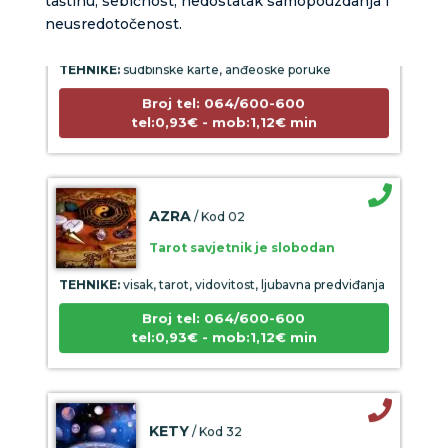
taštinu, sebičnost, nedostatak samopouzdanja i
neusredotočenost.
Tarot savjetnik je zauzet
TEHNIKE:
sudbinske karte, anđeoske poruke
Broj tel: 064/600-600
tel:0,93€ - mob:1,12€ min
AZRA
/ Kod 02
Tarot savjetnik je slobodan
TEHNIKE:
visak, tarot, vidovitost, ljubavna predviđanja
Broj tel: 064/600-600
tel:0,93€ - mob:1,12€ min
KETY
/ Kod 32