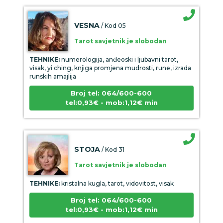
VESNA
/ Kod 05
Tarot savjetnik je slobodan
TEHNIKE:
numerologija, anđeoski i ljubavni tarot,
visak, yi ching, knjiga promjena mudrosti, rune, izrada
runskih amajlija
Broj tel: 064/600-600
tel:0,93€ - mob:1,12€ min
STOJA
/ Kod 31
Tarot savjetnik je slobodan
TEHNIKE:
kristalna kugla, tarot, vidovitost, visak
Broj tel: 064/600-600
tel:0,93€ - mob:1,12€ min