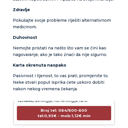
Zdravlje
Pokušajte svoje probleme riješiti alternativnom
medicinom.
Duhovnost
Nemojte pristati na nešto što vam se čini kao
nagovaranje, ako je tako znaći da nije sigurno.
Karta okrenuta naopako
Pasivnost i lijenost, to vas prati, promjenite to.
KRISTINA
/ Kod 160
Neke stvari poput isprika ćete uskoro dobiti
Tarot savjetnik je zauzet
nakon nekog vremena čekanja.
TEHNIKE:
asrologija; numerologija, tarot
Broj tel: 064/600-600
tel:0,93€ - mob:1,12€ min