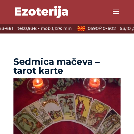
3-661
tel:0,93€ - mob:1,12€ min
0590/40-602
53,10 
Sedmica mačeva –
tarot karte