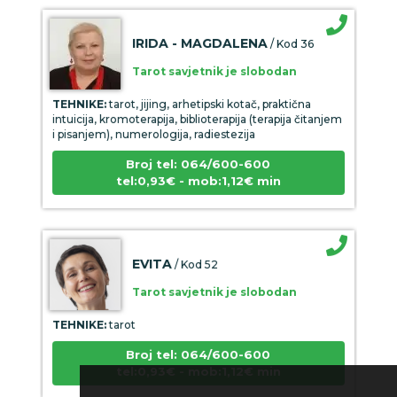
IRIDA - MAGDALENA
/ Kod 36
Tarot savjetnik je slobodan
TEHNIKE:
tarot, jijing, arhetipski kotač, praktična
intuicija, kromoterapija, biblioterapija (terapija čitanjem
i pisanjem), numerologija, radiestezija
Broj tel: 064/600-600
tel:0,93€ - mob:1,12€ min
EVITA
/ Kod 52
Tarot savjetnik je slobodan
TEHNIKE:
tarot
Broj tel: 064/600-600
tel:0,93€ - mob:1,12€ min