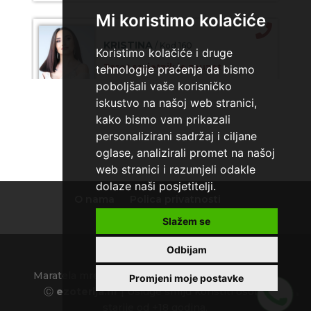
Mi koristimo kolačiće
KRISTINA
/ Kod 160
Koristimo kolačiće i druge
Tarot savjetnik je zauzet
tehnologije praćenja da bismo
poboljšali vaše korisničko
TEHNIKE:
asrologija; numerologija, tarot
iskustvo na našoj web stranici,
Broj tel: 064/600-600
kako bismo vam prikazali
tel:0,93€ - mob:1,12€ min
personalizirani sadržaj i ciljane
oglase, analizirali promet na našoj
web stranici i razumjeli odakle
dolaze naši posjetitelji.
VESNA
/ Kod 05
O nama
Polica privatnosti
Tarot savjetnik je slobodan
Uvjeti korištenja
Slažem se
TEHNIKE:
numerologija, anđeoski i ljubavni tarot,
visak, yi ching, knjiga promjena mudrosti, rune, izrada
Odbijam
runskih amajlija
Maratela mreže d.o.o., 072700700, +18 Copyright
Promjeni moje postavke
Broj tel: 064/600-600
Ⓒ
ezoterija.hr
| Usluge smiju koristiti osobe
tel:0,93€ - mob:1,12€ min
starije od +18 godina.