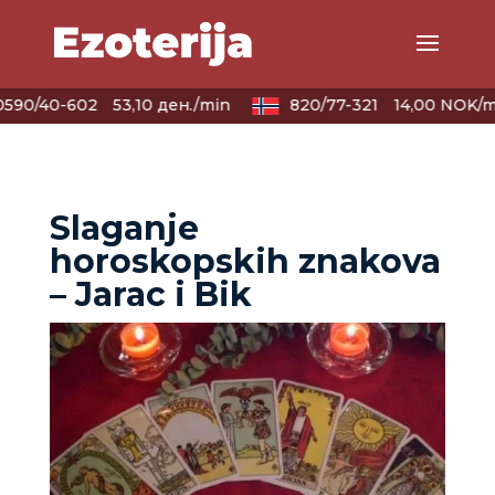
590/40-602
53,10 ден./min
820/77-321
14,00 NOK/m
Slaganje
horoskopskih znakova
– Jarac i Bik
LUCIJA
/ Kod #136
Tarot savjetnik je zauzet