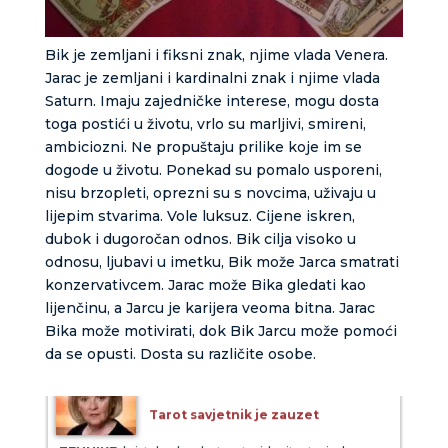
TEHNIKE:
sudbinske karte, anđeoske poruke
Broj tel: 064/600-600
Bik je zemljani i fiksni znak, njime vlada Venera.
tel:0,93€ - mob:1,12€ min
Jarac je zemljani i kardinalni znak i njime vlada
Saturn. Imaju zajedničke interese, mogu dosta
toga postići u životu, vrlo su marljivi, smireni,
ambiciozni. Ne propuštaju prilike koje im se
DENI
/ Kod 15
dogode u životu. Ponekad su pomalo usporeni,
nisu brzopleti, oprezni su s novcima, uživaju u
Tarot savjetnik je zauzet
lijepim stvarima. Vole luksuz. Cijene iskren,
TEHNIKE:
tarot, tarot marseille, ljubavni tarot, visak
dubok i dugoročan odnos. Bik cilja visoko u
odnosu, ljubavi u imetku, Bik može Jarca smatrati
Broj tel: 064/600-600
tel:0,93€ - mob:1,12€ min
konzervativcem. Jarac može Bika gledati kao
lijenčinu, a Jarcu je karijera veoma bitna. Jarac
Bika može motivirati, dok Bik Jarcu može pomoći
da se opusti. Dosta su različite osobe.
STOJA
/ Kod 31
Tarot savjetnik je zauzet
TEHNIKE:
kristalna kugla, tarot, vidovitost, visak