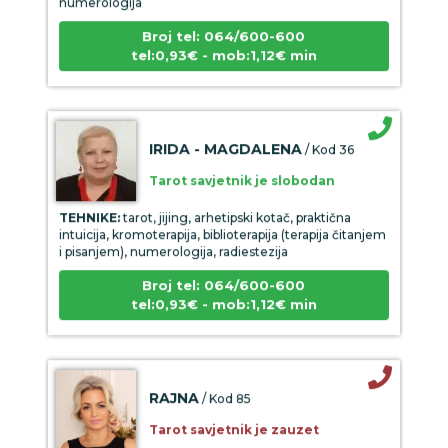
Broj tel: 064/600-600
tel:0,93€ - mob:1,12€ min
IRIDA - MAGDALENA
/ Kod 36
Tarot savjetnik je slobodan
TEHNIKE:
tarot, jijing, arhetipski kotač, praktična
intuicija, kromoterapija, biblioterapija (terapija čitanjem
i pisanjem), numerologija, radiestezija
Broj tel: 064/600-600
tel:0,93€ - mob:1,12€ min
RAJNA
/ Kod 85
Tarot savjetnik je zauzet