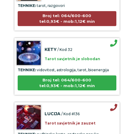
TEHNIKE:
tarot, razgovori
Broj tel: 064/600-600
tel:0,93€ - mob:1,12€ min
KETY
/ Kod 32
Tarot savjetnik je slobodan
TEHNIKE:
vidovitost, astrologija, tarot, bioenergija
Broj tel: 064/600-600
tel:0,93€ - mob:1,12€ min
LUCIJA
/ Kod #136
Tarot savjetnik je zauzet
TEHNIKE:
sudbinske karte, anđeoske poruke