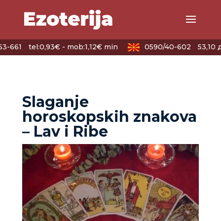
3-661
tel:0,93€ - mob:1,12€ min
0590/40-602
53,10 
Slaganje
horoskopskih znakova
– Lav i Ribe