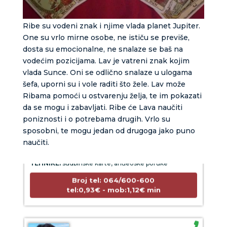
Ribe su vodeni znak i njime vlada planet Jupiter.
One su vrlo mirne osobe, ne ističu se previše,
dosta su emocionalne, ne snalaze se baš na
vodećim pozicijama. Lav je vatreni znak kojim
vlada Sunce. Oni se odlično snalaze u ulogama
šefa, uporni su i vole raditi što žele. Lav može
Ribama pomoći u ostvarenju želja, te im pokazati
da se mogu i zabavljati. Ribe će Lava naučiti
poniznosti i o potrebama drugih. Vrlo su
LUCIJA
/ Kod #136
sposobni, te mogu jedan od drugoga jako puno
Tarot savjetnik je zauzet
naučiti.
TEHNIKE:
sudbinske karte, anđeoske poruke
Broj tel: 064/600-600
tel:0,93€ - mob:1,12€ min