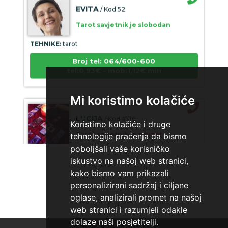
EVITA
/ Kod 52
Tarot savjetnik je slobodan
TEHNIKE:
tarot
Broj tel: 064/600-600
tel:0,93€ - mob:1,12€ min
Mi koristimo kolačiće
LUCIJA
/ Kod #136
Koristimo kolačiće i druge
Tarot savjetnik je zauzet
tehnologije praćenja da bismo
poboljšali vaše korisničko
TEHNIKE:
sudbinske karte, anđeoske poruke
iskustvo na našoj web stranici,
Broj tel: 064/600-600
kako bismo vam prikazali
tel:0,93€ - mob:1,12€ min
personalizirani sadržaj i ciljane
oglase, analizirali promet na našoj
web stranici i razumjeli odakle
dolaze naši posjetitelji.
VESNA
/ Kod 05