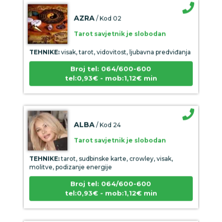
AZRA
/ Kod 02
Tarot savjetnik je slobodan
TEHNIKE:
visak, tarot, vidovitost, ljubavna predviđanja
Broj tel: 064/600-600
tel:0,93€ - mob:1,12€ min
ALBA
/ Kod 24
Tarot savjetnik je slobodan
TEHNIKE:
tarot, sudbinske karte, crowley, visak,
molitve, podizanje energije
Broj tel: 064/600-600
tel:0,93€ - mob:1,12€ min