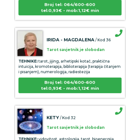
Broj tel: 064/600-600
tel:0,93€ - mob:1,12€ min
IRIDA - MAGDALENA
/ Kod 36
Tarot savjetnik je slobodan
TEHNIKE:
tarot, jijing, arhetipski kotač, praktična
intuicija, kromoterapija, biblioterapija (terapija čitanjem
i pisanjem), numerologija, radiestezija
Broj tel: 064/600-600
tel:0,93€ - mob:1,12€ min
KETY
/ Kod 32
Tarot savjetnik je slobodan
TEHNIKE:
vidovitost, astrologija, tarot, bioenergija