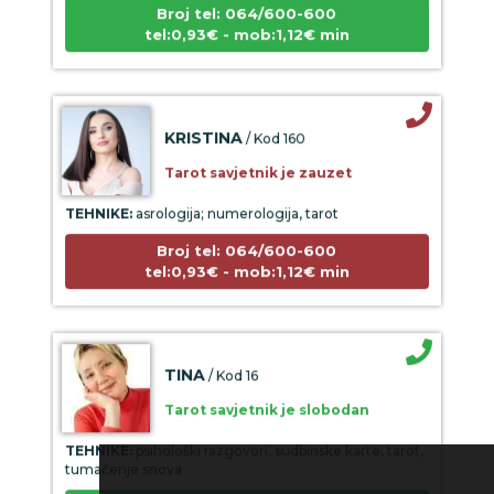
Broj tel: 064/600-600
tel:0,93€ - mob:1,12€ min
KRISTINA
/ Kod 160
Tarot savjetnik je zauzet
TEHNIKE:
asrologija; numerologija, tarot
Broj tel: 064/600-600
tel:0,93€ - mob:1,12€ min
TINA
/ Kod 16
Tarot savjetnik je slobodan
TEHNIKE:
psihološki razgovori, sudbinske karte, tarot,
tumačenje snova