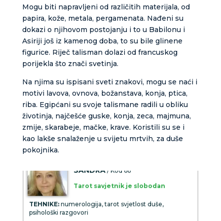
tel:0,93€ - mob:1,12€ min
Mogu biti napravljeni od različitih materijala, od
papira, kože, metala, pergamenata. Nađeni su
dokazi o njihovom postojanju i to u Babilonu i
Asiriji još iz kamenog doba, to su bile glinene
TINA
figurice. Riječ talisman dolazi od francuskog
/ Kod 16
porijekla što znači svetinja.
Tarot savjetnik je slobodan
Na njima su ispisani sveti znakovi, mogu se naći i
TEHNIKE:
psihološki razgovori, sudbinske karte, tarot,
motivi lavova, ovnova, božanstava, konja, ptica,
tumačenje snova
riba. Egipćani su svoje talismane radili u obliku
Broj tel: 064/600-600
životinja, najčešće guske, konja, zeca, majmuna,
tel:0,93€ - mob:1,12€ min
zmije, skarabeje, mačke, krave. Koristili su se i
kao lakše snalaženje u svijetu mrtvih, za duše
pokojnika.
SANDRA
/ Kod 66
Tarot savjetnik je slobodan
TEHNIKE:
numerologija, tarot svjetlost duše,
psihološki razgovori