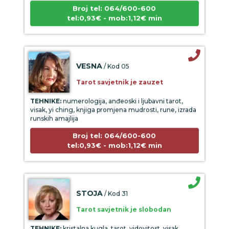
Broj tel: 064/600-600
tel:0,93€ - mob:1,12€ min
VESNA
/ Kod 05
Tarot savjetnik je zauzet
TEHNIKE:
numerologija, anđeoski i ljubavni tarot,
visak, yi ching, knjiga promjena mudrosti, rune, izrada
runskih amajlija
Broj tel: 064/600-600
tel:0,93€ - mob:1,12€ min
STOJA
/ Kod 31
Tarot savjetnik je slobodan
TEHNIKE:
kristalna kugla, tarot, vidovitost, visak