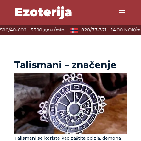
590/40-602
53,10 ден./min
820/77-321
14,00 NOK/mi
Talismani – značenje
KRISTINA
/ Kod 160
Tarot savjetnik je zauzet
TEHNIKE:
asrologija; numerologija, tarot
Talismani se koriste kao zaštita od zla, demona.
Broj tel: 064/600-600