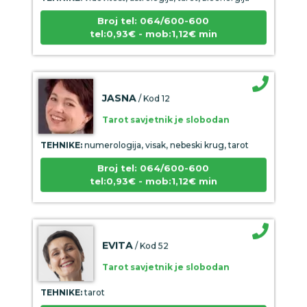
Broj tel: 064/600-600
tel:0,93€ - mob:1,12€ min
JASNA
/ Kod 12
Tarot savjetnik je slobodan
TEHNIKE:
numerologija, visak, nebeski krug, tarot
Broj tel: 064/600-600
tel:0,93€ - mob:1,12€ min
EVITA
/ Kod 52
Tarot savjetnik je slobodan
TEHNIKE:
tarot