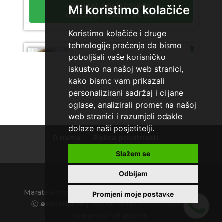
Broj tel: 064/600-600
Mi koristimo kolačiće
tel:0,93€ - mob:1,12€ min
Koristimo kolačiće i druge
tehnologije praćenja da bismo
poboljšali vaše korisničko
SANDRA
/ Kod 66
iskustvo na našoj web stranici,
Tarot savjetnik je slobodan
kako bismo vam prikazali
TEHNIKE:
numerologija, tarot svjetlost duše,
personalizirani sadržaj i ciljane
psihološki razgovori
oglase, analizirali promet na našoj
web stranici i razumjeli odakle
Broj tel: 064/600-600
tel:0,93€ - mob:1,12€ min
dolaze naši posjetitelji.
O nama
Polica privatnosti
Uvjeti korištenja
Slažem se
VESNA
/ Kod 05
Odbijam
Tarot savjetnik je zauzet
Maratela mreže d.o.o., 072700700, +18 Copyright
Promjeni moje postavke
Ⓒ
ezoterija.hr
| Usluge smiju koristiti osobe
TEHNIKE:
numerologija, anđeoski i ljubavni tarot,
starije od +18 godina.
visak, yi ching, knjiga promjena mudrosti, rune, izrada